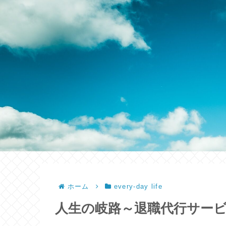
ホーム
every-day life
人生の岐路～退職代行サー